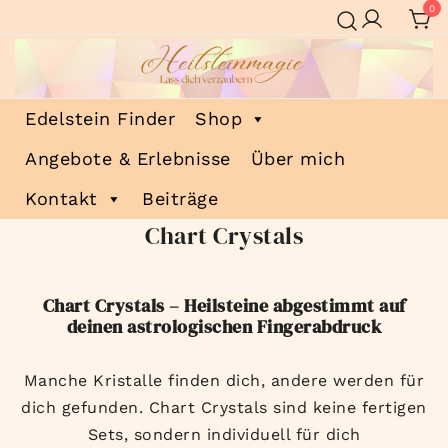
Zum
0
Inhalt
springen
Heilsteinmagie
Lass dich verzaubern
Edelstein Finder
Shop
Angebote & Erlebnisse
Über mich
Kontakt
Beiträge
Chart Crystals
Chart Crystals – Heilsteine abgestimmt auf
deinen astrologischen Fingerabdruck
Manche Kristalle finden dich, andere werden für
dich gefunden. Chart Crystals sind keine fertigen
Sets, sondern individuell für dich