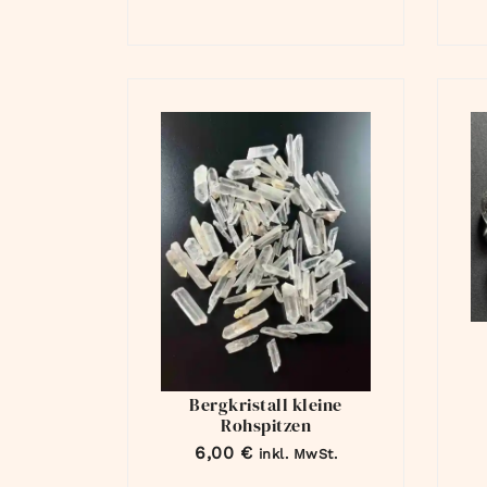
Bergkristall kleine
Rohspitzen
6,00
€
inkl. MwSt.