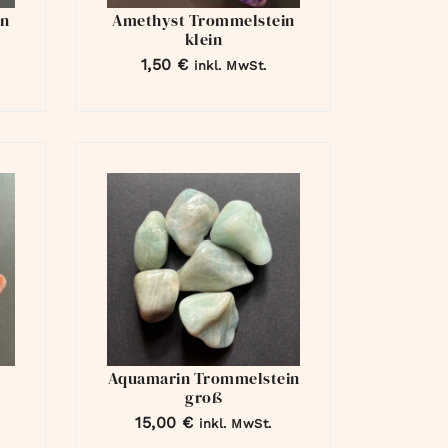
in
Amethyst Trommelstein
klein
1,50
€
inkl. MwSt.
Aquamarin Trommelstein
groß
15,00
€
inkl. MwSt.