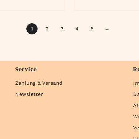
1
2
3
4
5
→
Service
R
Zahlung & Versand
I
Newsletter
D
A
Wi
Ve
Hi