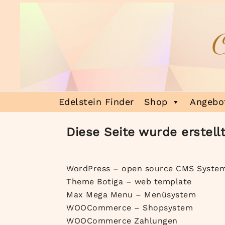
Zum
Inhalt
springen
Heilsteinmagie
Lass dich verzaubern
Edelstein Finder
Shop
Angebot
Diese Seite wurde erstellt
WordPress – open source CMS Syste
Theme Botiga – web template
Max Mega Menu – Menüsystem
WOOCommerce – Shopsystem
WOOCommerce Zahlungen