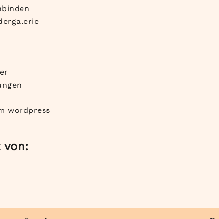
inbinden
dergalerie
er
ungen
um wordpress
 von: