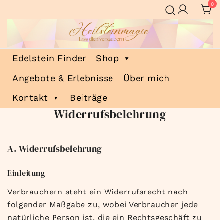
Zum
0
Inhalt
springen
Heilsteinmagie
Lass dich verzaubern
Edelstein Finder
Shop
Angebote & Erlebnisse
Über mich
Kontakt
Beiträge
Widerrufsbelehrung
A. Widerrufsbelehrung
Einleitung
Verbrauchern steht ein Widerrufsrecht nach
folgender Maßgabe zu, wobei Verbraucher jede
natürliche Person ist, die ein Rechtsgeschäft zu