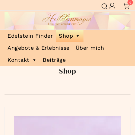
Zum
0
Inhalt
springen
Heilsteinmagie
Lass dich verzaubern
Edelstein Finder
Shop
Angebote & Erlebnisse
Über mich
Kontakt
Beiträge
Shop