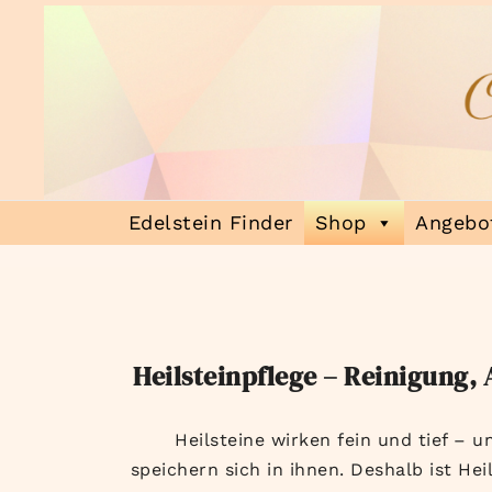
Zum
Inhalt
springen
Heilsteinmagie
Lass dich verzaubern
Edelstein Finder
Shop
Angebot
Heilsteinpflege – Reinigung
Heilsteine wirken fein und tief –
speichern sich in ihnen. Deshalb ist He