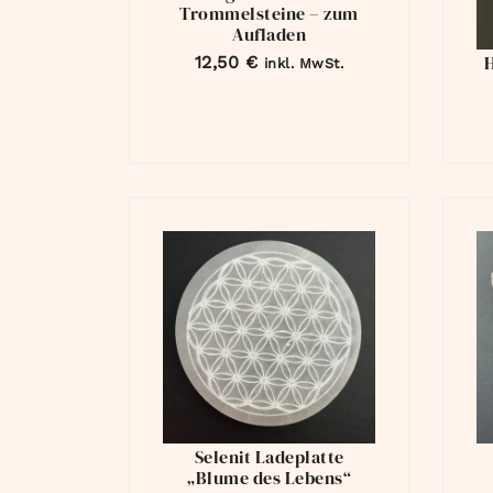
Trommelsteine – zum
Aufladen
12,50
€
inkl. MwSt.
Selenit Ladeplatte
„Blume des Lebens“