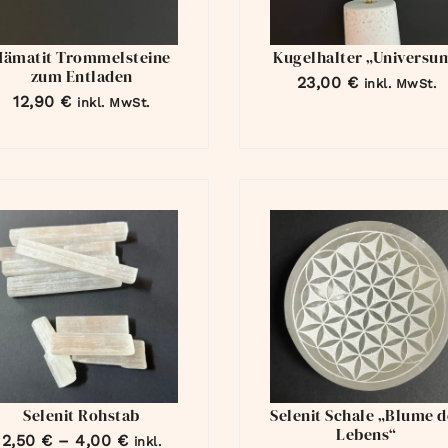
Hämatit Trommelsteine
Kugelhalter „Universu
zum Entladen
23,00
€
inkl. MwSt.
12,90
€
inkl. MwSt.
Selenit Rohstab
Selenit Schale „Blume d
Lebens“
2,50
€
–
4,00
€
inkl.