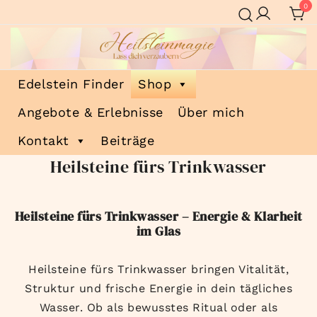
Zum
0
Inhalt
springen
Heilsteinmagie
Lass dich verzaubern
Edelstein Finder
Shop
Angebote & Erlebnisse
Über mich
Kontakt
Beiträge
Heilsteine fürs Trinkwasser
Heilsteine fürs Trinkwasser – Energie & Klarheit
im Glas
Heilsteine fürs Trinkwasser bringen Vitalität,
Struktur und frische Energie in dein tägliches
Wasser. Ob als bewusstes Ritual oder als