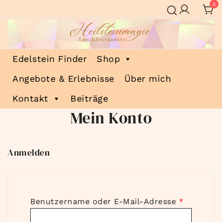
Zum
0
Inhalt
springen
Heilsteinmagie
Lass dich verzaubern
Edelstein Finder
Shop
Angebote & Erlebnisse
Über mich
Kontakt
Beiträge
Mein Konto
Anmelden
Erforderl
Benutzername oder E-Mail-Adresse
*