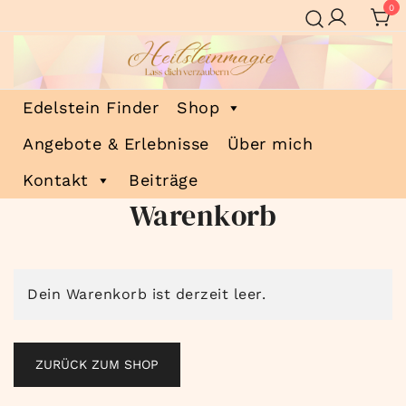
Zum
0
Inhalt
springen
Heilsteinmagie
Lass dich verzaubern
Edelstein Finder
Shop
Angebote & Erlebnisse
Über mich
Kontakt
Beiträge
Warenkorb
Dein Warenkorb ist derzeit leer.
ZURÜCK ZUM SHOP