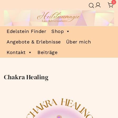
Zum
0
Inhalt
springen
Heilsteinmagie
Lass dich verzaubern
Edelstein Finder
Shop
Angebote & Erlebnisse
Über mich
Kontakt
Beiträge
Chakra Healing