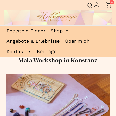
Zum
0
Inhalt
springen
Heilsteinmagie
Lass dich verzaubern
Edelstein Finder
Shop
Angebote & Erlebnisse
Über mich
Kontakt
Beiträge
Mala Workshop in Konstanz