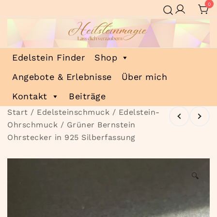
Zum
0
Inhalt
springen
Heilsteinmagie
Lass dich verzaubern
Edelstein Finder
Shop
Angebote & Erlebnisse
Über mich
Kontakt
Beiträge
Start
/
Edelsteinschmuck
/
Edelstein-
Ohrschmuck
/ Grüner Bernstein
Ohrstecker in 925 Silberfassung
🔍