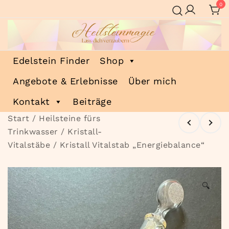
Zum
0
Inhalt
springen
Heilsteinmagie
Lass dich verzaubern
Edelstein Finder
Shop
Angebote & Erlebnisse
Über mich
Kontakt
Beiträge
Start
/
Heilsteine fürs
Trinkwasser
/
Kristall-
Vitalstäbe
/ Kristall Vitalstab „Energiebalance“
🔍