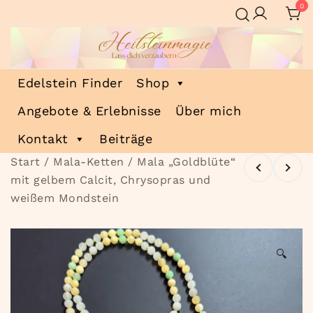
Zum
0
Inhalt
springen
Heilsteinmagie
Lass dich verzaubern
Edelstein Finder
Shop
Angebote & Erlebnisse
Über mich
Kontakt
Beiträge
Start
/
Mala-Ketten
/ Mala „Goldblüte“
mit gelbem Calcit, Chrysopras und
weißem Mondstein
🔍