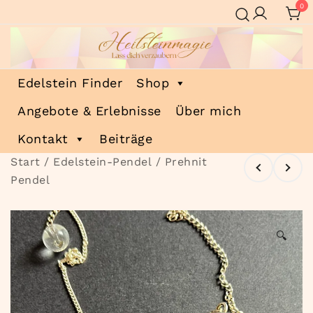
Zum
0
Inhalt
springen
Heilsteinmagie
Lass dich verzaubern
Edelstein Finder
Shop
Angebote & Erlebnisse
Über mich
Kontakt
Beiträge
Start
/
Edelstein-Pendel
/ Prehnit
Pendel
🔍