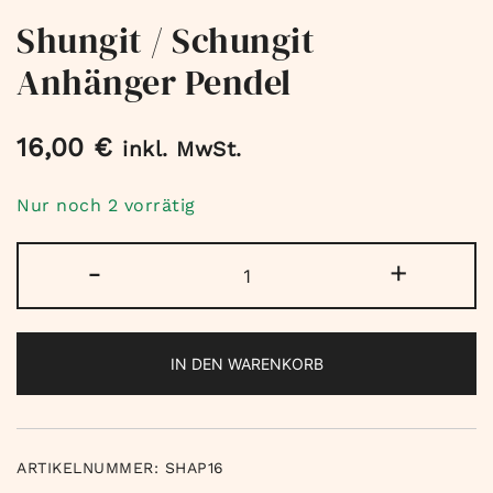
Shungit / Schungit
Anhänger Pendel
16,00
€
inkl. MwSt.
Nur noch 2 vorrätig
Shungit
-
+
/
Schungit
Anhänger
IN DEN WARENKORB
Pendel
Menge
ARTIKELNUMMER:
SHAP16