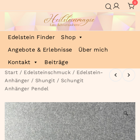
Zum
0
Inhalt
springen
Heilsteinmagie
Lass dich verzaubern
Edelstein Finder
Shop
Angebote & Erlebnisse
Über mich
Kontakt
Beiträge
Start
/
Edelsteinschmuck
/
Edelstein-
Anhänger
/ Shungit / Schungit
Anhänger Pendel
🔍