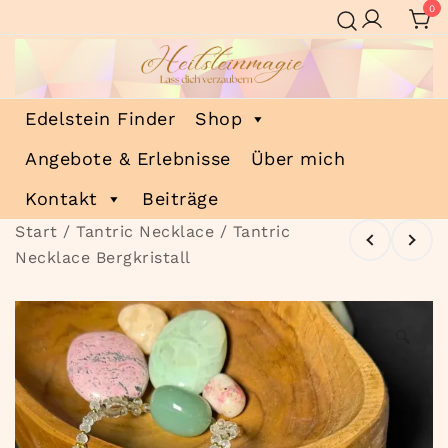
Zum
0
Inhalt
springen
Heilsteinmagie
Lass dich verzaubern
Edelstein Finder
Shop
Angebote & Erlebnisse
Über mich
Kontakt
Beiträge
Start
/
Tantric Necklace
/ Tantric
Necklace Bergkristall
🔍