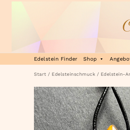
Zum
Inhalt
springen
Heilsteinmagie
Lass dich verzaubern
Edelstein Finder
Shop
Angebot
Start
/
Edelsteinschmuck
/
Edelstein-A