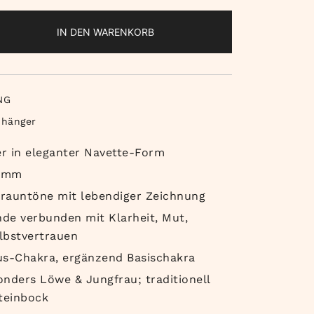
IN DEN WARENKORB
NG
nhänger
r in eleganter Navette-Form
5 mm
rauntöne mit lebendiger Zeichnung
nde verbunden mit Klarheit, Mut,
lbstvertrauen
us-Chakra, ergänzend Basischakra
onders Löwe & Jungfrau; traditionell
Steinbock