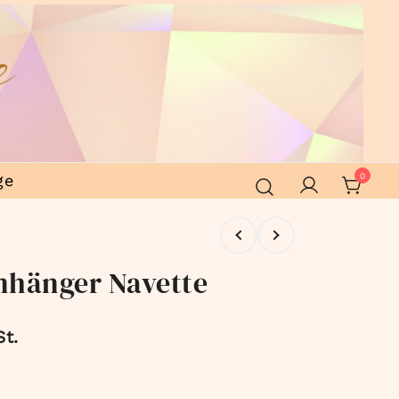
ge
0
nhänger Navette
St.