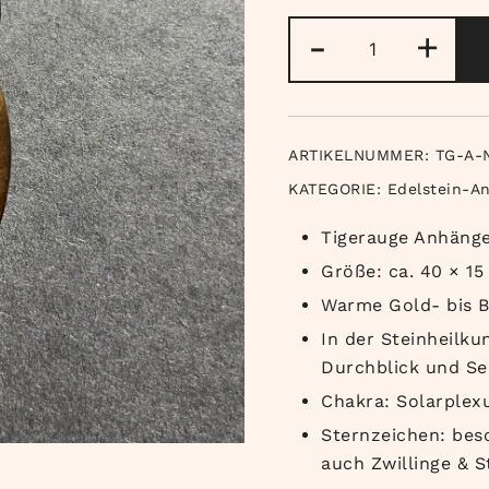
Tigerauge
-
+
Anhänger
Navette
Menge
ARTIKELNUMMER:
TG-A-
KATEGORIE:
Edelstein-A
Tigerauge Anhänge
Größe: ca. 40 × 1
Warme Gold- bis B
In der Steinheilku
Durchblick und Se
Chakra: Solarplex
Sternzeichen: bes
auch Zwillinge & 