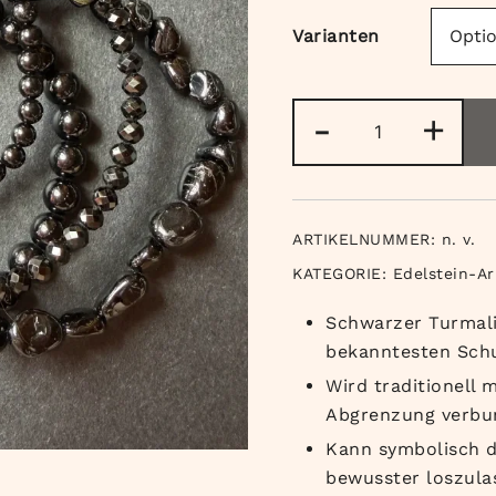
Varianten
Schwarzer
-
+
Turmalin
(Schörl)
Armband
Menge
ARTIKELNUMMER:
n. v.
KATEGORIE:
Edelstein-A
Schwarzer Turmalin
bekanntesten Schu
Wird traditionell 
Abgrenzung verbu
Kann symbolisch d
bewusster loszulas