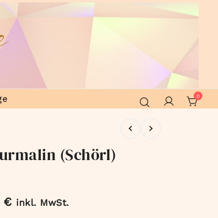
ge
0
urmalin (Schörl)
0
€
inkl. MwSt.