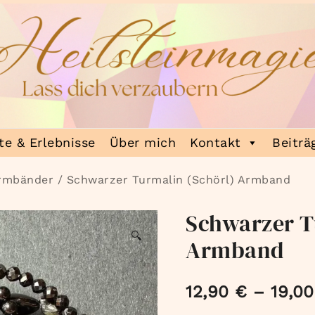
e & Erlebnisse
Über mich
Kontakt
Beiträ
Armbänder
/ Schwarzer Turmalin (Schörl) Armband
Schwarzer T
🔍
Armband
12,90
€
–
19,0