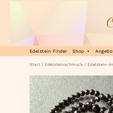
Zum
Inhalt
springen
Heilsteinmagie
Lass dich verzaubern
Edelstein Finder
Shop
Angebot
Start
/
Edelsteinschmuck
/
Edelstein-