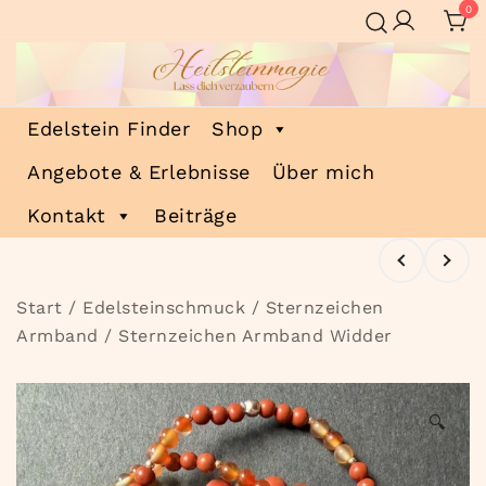
Zum
0
Inhalt
springen
Heilsteinmagie
Lass dich verzaubern
Edelstein Finder
Shop
Angebote & Erlebnisse
Über mich
Kontakt
Beiträge
Start
/
Edelsteinschmuck
/
Sternzeichen
Armband
/ Sternzeichen Armband Widder
🔍