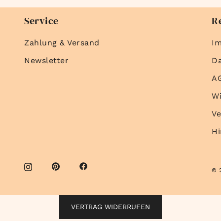
Service
R
Zahlung & Versand
I
Newsletter
D
A
Wi
Ve
Hi
© 
VERTRAG WIDERRUFEN