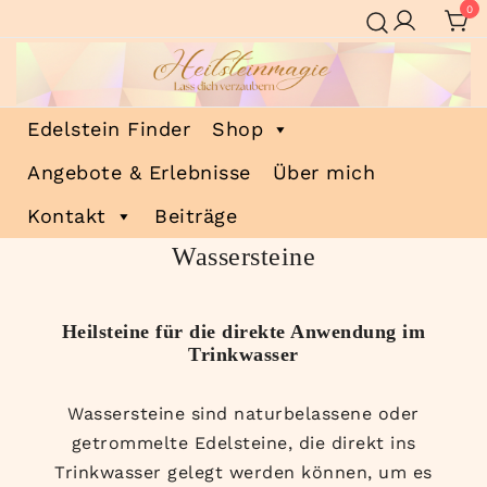
Zum
0
Inhalt
springen
Lass dich verzaubern
Edelstein Finder
Shop
Heilsteinmagie
Angebote & Erlebnisse
Über mich
Kontakt
Beiträge
Wassersteine
Heilsteine für die direkte Anwendung im
Trinkwasser
Wassersteine sind naturbelassene oder
getrommelte Edelsteine, die direkt ins
Trinkwasser gelegt werden können, um es