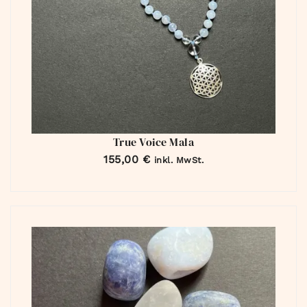
True Voice Mala
155,00
€
inkl. MwSt.