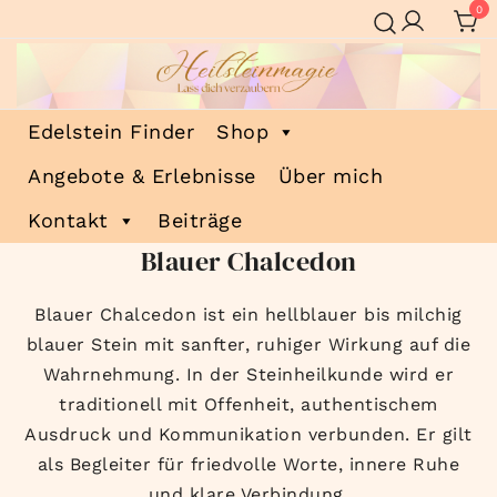
Zum
0
Inhalt
springen
Heilsteinmagie
Lass dich verzaubern
Edelstein Finder
Shop
Angebote & Erlebnisse
Über mich
Kontakt
Beiträge
Blauer Chalcedon
Blauer Chalcedon ist ein hellblauer bis milchig
blauer Stein mit sanfter, ruhiger Wirkung auf die
Wahrnehmung. In der Steinheilkunde wird er
traditionell mit Offenheit, authentischem
Ausdruck und Kommunikation verbunden. Er gilt
als Begleiter für friedvolle Worte, innere Ruhe
und klare Verbindung.