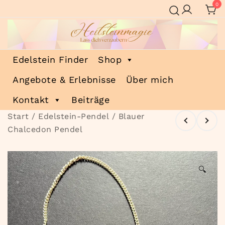
Zum
0
Inhalt
springen
Heilsteinmagie
Lass dich verzaubern
Edelstein Finder
Shop
Angebote & Erlebnisse
Über mich
Kontakt
Beiträge
Start
/
Edelstein-Pendel
/ Blauer
Chalcedon Pendel
🔍