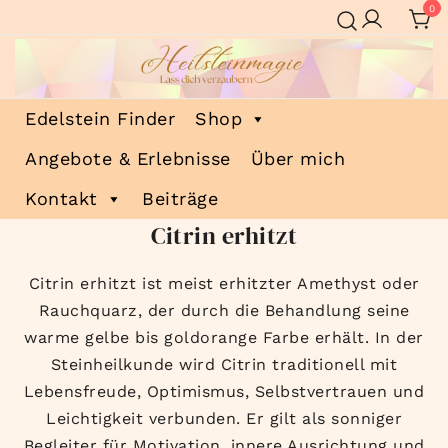
Zum
0
Inhalt
springen
Heilsteinmagie
Lass dich verzaubern
Edelstein Finder
Shop
Angebote & Erlebnisse
Über mich
Kontakt
Beiträge
Citrin erhitzt
Citrin erhitzt ist meist erhitzter Amethyst oder
Rauchquarz, der durch die Behandlung seine
warme gelbe bis goldorange Farbe erhält. In der
Steinheilkunde wird Citrin traditionell mit
Lebensfreude, Optimismus, Selbstvertrauen und
Leichtigkeit verbunden. Er gilt als sonniger
Begleiter für Motivation, innere Ausrichtung und