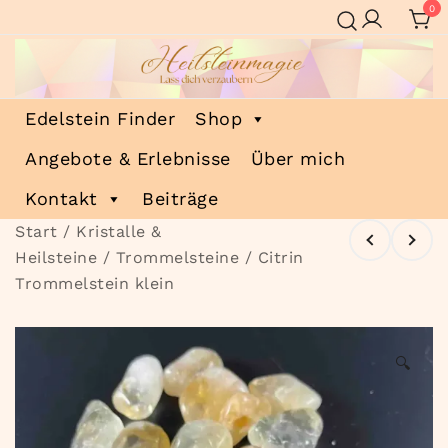
Zum
0
Inhalt
springen
Heilsteinmagie
Lass dich verzaubern
Edelstein Finder
Shop
Angebote & Erlebnisse
Über mich
Kontakt
Beiträge
Start
/
Kristalle &
Heilsteine
/
Trommelsteine
/ Citrin
Trommelstein klein
🔍