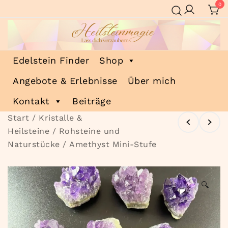
Zum
0
Inhalt
springen
Heilsteinmagie
Lass dich verzaubern
Edelstein Finder
Shop
Angebote & Erlebnisse
Über mich
Kontakt
Beiträge
Start
/
Kristalle &
Heilsteine
/
Rohsteine und
Naturstücke
/ Amethyst Mini-Stufe
🔍