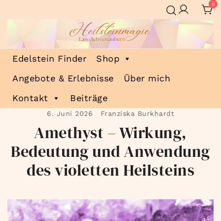
Zum
0
Inhalt
springen
Heilsteinmagie
Lass dich verzaubern
Edelstein Finder
Shop
Angebote & Erlebnisse
Über mich
Kontakt
Beiträge
6. Juni 2026
Franziska Burkhardt
Amethyst – Wirkung,
Bedeutung und Anwendung
des violetten Heilsteins