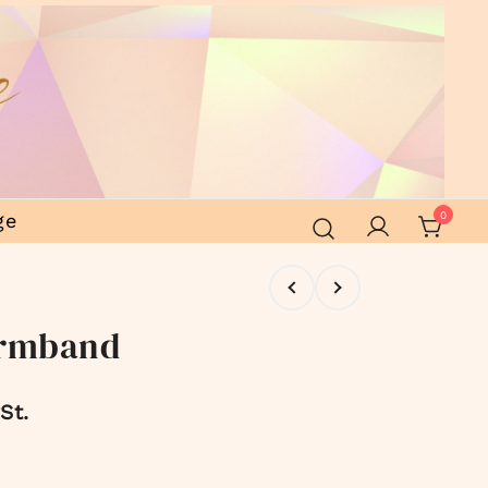
ge
0
Armband
St.