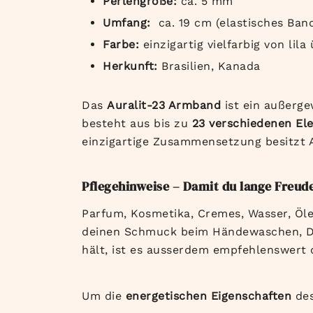
Perlengröße:
ca. 5 mm
Umfang:
ca. 19 cm (elastisches Ban
Farbe:
einzigartig vielfarbig von lil
Herkunft:
Brasilien, Kanada
Das
Auralit-23 Armband
ist ein außerge
besteht aus bis zu
23 verschiedenen El
einzigartige Zusammensetzung besitzt A
Pflegehinweise – Damit du lange Freud
Parfum, Kosmetika, Cremes, Wasser, Öle
deinen Schmuck beim Händewaschen, Du
hält, ist es ausserdem empfehlenswert 
Um die
energetischen Eigenschaften
des