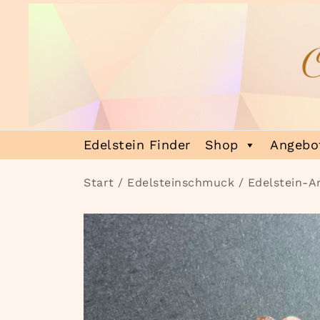
Zum
Inhalt
springen
Heilsteinmagie
Lass dich verzaubern
Edelstein Finder
Shop
Angebot
Start
/
Edelsteinschmuck
/
Edelstein-