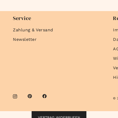
Service
R
Zahlung & Versand
I
Newsletter
D
A
Wi
Ve
Hi
© 
VERTRAG WIDERRUFEN