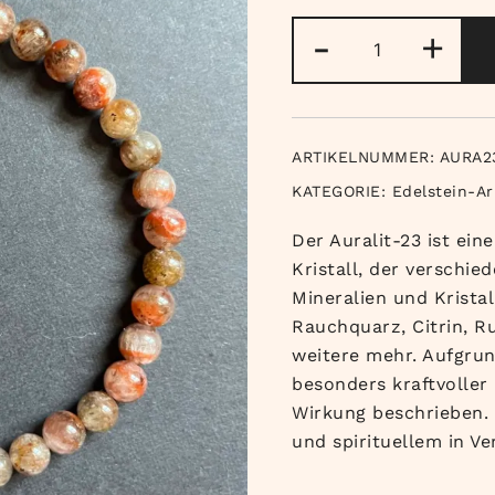
Auralit-
-
+
23
Armband
Menge
ARTIKELNUMMER:
AURA2
KATEGORIE:
Edelstein-A
Der Auralit-23 ist ein
Kristall, der verschie
Mineralien und Krista
Rauchquarz, Citrin, Ru
weitere mehr. Aufgrun
besonders kraftvoller 
Wirkung beschrieben. 
und spirituellem in V