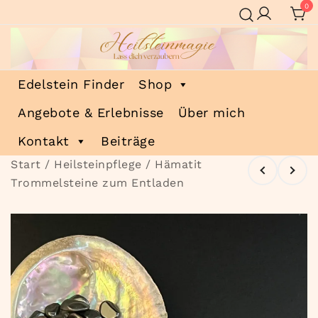
Zum
0
Inhalt
springen
Heilsteinmagie
Lass dich verzaubern
Edelstein Finder
Shop
Angebote & Erlebnisse
Über mich
Kontakt
Beiträge
Start
/
Heilsteinpflege
/ Hämatit
Trommelsteine zum Entladen
🔍