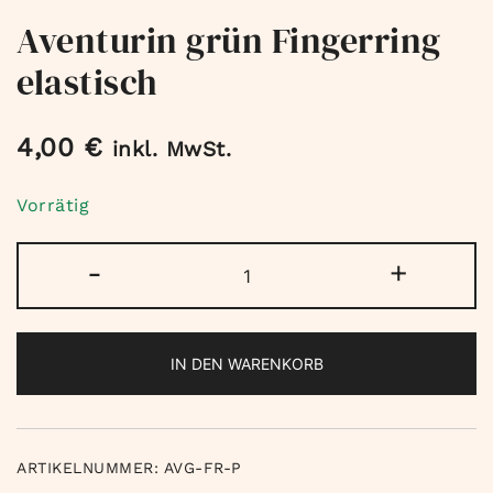
Aventurin grün Fingerring
elastisch
4,00
€
inkl. MwSt.
Vorrätig
Aventurin
-
+
grün
Fingerring
elastisch
IN DEN WARENKORB
Menge
ARTIKELNUMMER:
AVG-FR-P