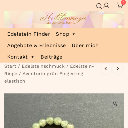
Zum
0
Inhalt
springen
Heilsteinmagie
Lass dich verzaubern
Edelstein Finder
Shop
Angebote & Erlebnisse
Über mich
Kontakt
Beiträge
Start
/
Edelsteinschmuck
/
Edelstein-
Ringe
/ Aventurin grün Fingerring
elastisch
🔍