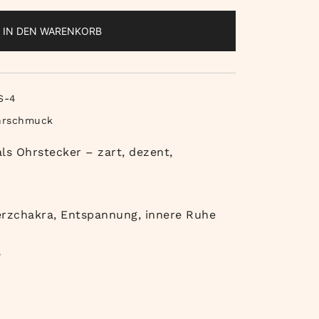
IN DEN WARENKORB
S-4
hrschmuck
ls Ohrstecker – zart, dezent,
erzchakra, Entspannung, innere Ruhe
e