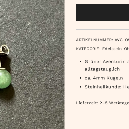
ARTIKELNUMMER:
AVG-O
KATEGORIE:
Edelstein-O
Grüner Aventurin a
alltagstauglich
ca. 4mm Kugeln
Steinheilkunde: H
Lieferzeit:
2–5 Werktag