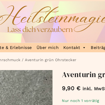
e & Erlebnisse
Über mich
Kontakt
Beiträ
Ohrschmuck
/ Aventurin grün Ohrstecker
Aventurin g
🔍
9,90
€
inkl. MwS
Nur noch 1 vorrätig