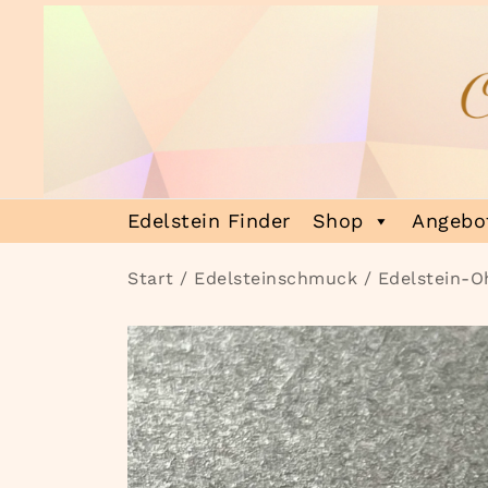
Zum
Inhalt
springen
Heilsteinmagie
Lass dich verzaubern
Edelstein Finder
Shop
Angebot
Start
/
Edelsteinschmuck
/
Edelstein-