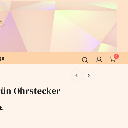
ge
0
rün Ohrstecker
t.