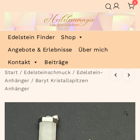
Zum
0
Inhalt
springen
Heilsteinmagie
Lass dich verzaubern
Edelstein Finder
Shop
Angebote & Erlebnisse
Über mich
Kontakt
Beiträge
Start
/
Edelsteinschmuck
/
Edelstein-
Anhänger
/ Baryt Kristallspitzen
Anhänger
🔍