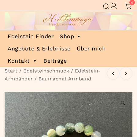
Zum
0
Inhalt
springen
Heilsteinmagie
Lass dich verzaubern
Edelstein Finder
Shop
Angebote & Erlebnisse
Über mich
Kontakt
Beiträge
Start
/
Edelsteinschmuck
/
Edelstein-
Armbänder
/ Baumachat Armband
🔍