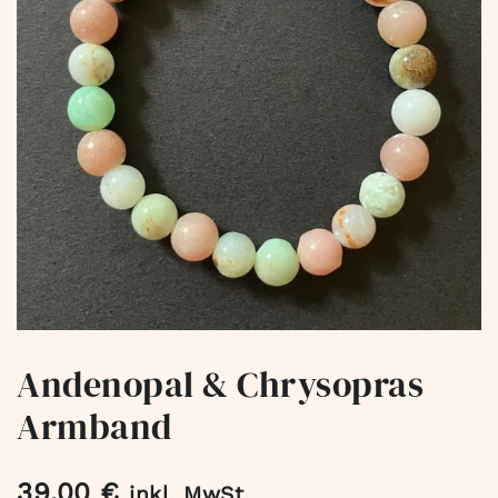
Andenopal & Chrysopras
Armband
39,00
€
inkl. MwSt.