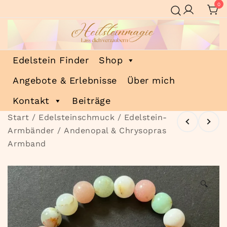
Zum
0
Inhalt
springen
Heilsteinmagie
Lass dich verzaubern
Edelstein Finder
Shop
Angebote & Erlebnisse
Über mich
Kontakt
Beiträge
Start
/
Edelsteinschmuck
/
Edelstein-
Armbänder
/ Andenopal & Chrysopras
Armband
🔍