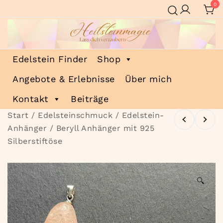
Zum
0
Inhalt
springen
Heilsteinmagie
Lass dich verzaubern
Edelstein Finder
Shop
Angebote & Erlebnisse
Über mich
Kontakt
Beiträge
Start
/
Edelsteinschmuck
/
Edelstein-
Anhänger
/ Beryll Anhänger mit 925
Silberstiftöse
🔍