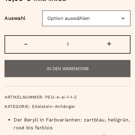
Auswahl
Beryll
-
+
Anhänger
mit
925
IN DEN WARENKORB
Silberstiftöse
Menge
ARTIKELNUMMER:
PEO-A-si-1-1-2
KATEGORIE:
Edelstein-Anhänger
Der Beryll in Farbvarianten: zartblau, hellgrün,
rosé bis farblos