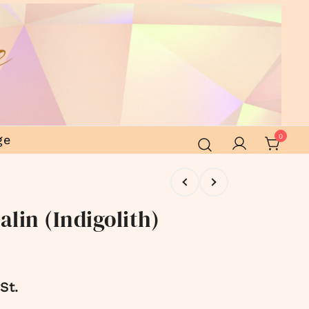
ge
0
lin (Indigolith)
St.