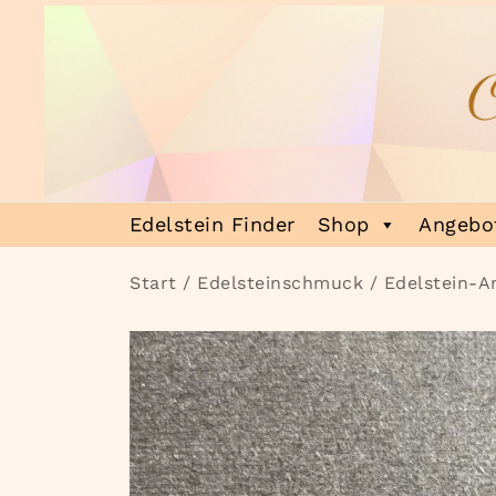
Zum
Inhalt
springen
Heilsteinmagie
Lass dich verzaubern
Edelstein Finder
Shop
Angebot
Start
/
Edelsteinschmuck
/
Edelstein-A