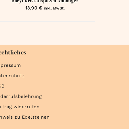
Baryt Kristallspitzen Anhänger
13,90
€
inkl. MwSt.
echtliches
mpressum
atenschutz
GB
derrufsbelehrung
rtrag widerrufen
nweis zu Edelsteinen