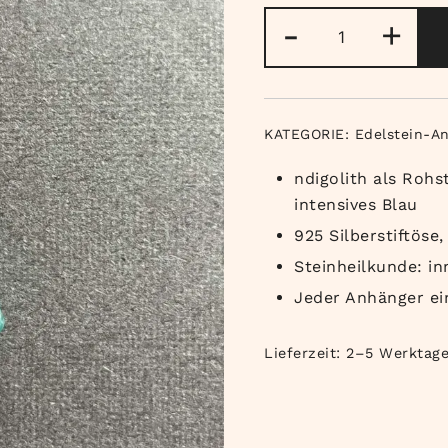
Blauer
-
+
Turmalin
(Indigolith)
Anhänger
Menge
KATEGORIE:
Edelstein-A
ndigolith als Rohs
intensives Blau
925 Silberstiftöse
Steinheilkunde: in
Jeder Anhänger ei
Lieferzeit:
2–5 Werktag