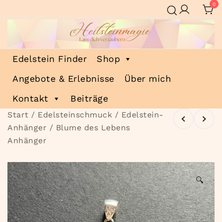
Zum
0
Inhalt
springen
Heilsteinmagie
Lass dich verzaubern
Edelstein Finder
Shop
Angebote & Erlebnisse
Über mich
Kontakt
Beiträge
Start
/
Edelsteinschmuck
/
Edelstein-
Anhänger
/ Blume des Lebens
Anhänger
🔍