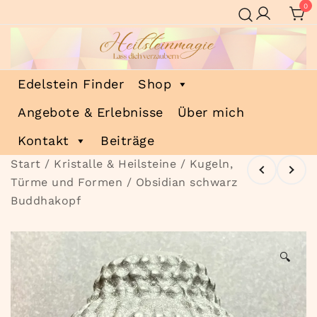
Zum
0
Inhalt
springen
Heilsteinmagie
Lass dich verzaubern
Edelstein Finder
Shop
Angebote & Erlebnisse
Über mich
Kontakt
Beiträge
Start
/
Kristalle & Heilsteine
/
Kugeln,
Türme und Formen
/ Obsidian schwarz
Buddhakopf
🔍