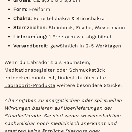
Grösse:
ca. 9,5 x 8 x 3,5 cm
Form:
Freiform
Chakra:
Scheitelchakra & Stirnchakra
Sternzeichen:
Steinbock, Fische, Wassermann
Lieferumfang:
1 Freeform wie abgebildet
Versandbereit:
gewöhnlich in 2-5 Werktagen
Wenn du Labradorit als Raumstein,
Meditationsbegleiter oder Schmuckstück
entdecken möchtest, findest du über alle
Labradorit-Produkte
weitere besondere Stücke.
Alle Angaben zu energetischen oder spirituellen
Wirkungen basieren auf Überlieferungen der
Steinheilkunde. Sie sind weder wissenschaftlich
nachweisbar noch medizinisch anerkannt und
ersetzen keine ärztliche Diagnose oder