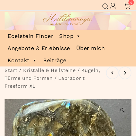
Zum
0
Inhalt
springen
Heilsteinmagie
Lass dich verzaubern
Edelstein Finder
Shop
Angebote & Erlebnisse
Über mich
Kontakt
Beiträge
Start
/
Kristalle & Heilsteine
/
Kugeln,
Türme und Formen
/ Labradorit
Freeform XL
🔍