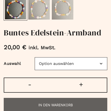
Buntes Edelstein-Armband
20,00
€
inkl. MwSt.
Auswahl
Buntes
-
+
Edelstein-
Armband
Menge
IN DEN WARENKORB