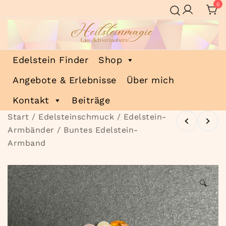
Zum
0
Inhalt
springen
Heilsteinmagie
Lass dich verzaubern
Edelstein Finder
Shop
Angebote & Erlebnisse
Über mich
Kontakt
Beiträge
Start
/
Edelsteinschmuck
/
Edelstein-
Armbänder
/ Buntes Edelstein-
Armband
🔍