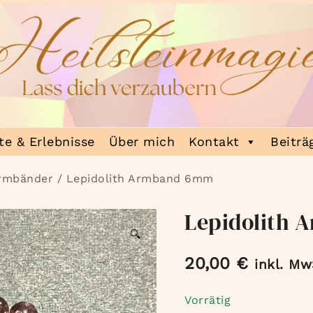
e & Erlebnisse
Über mich
Kontakt
Beiträ
Armbänder
/ Lepidolith Armband 6mm
Lepidolith
🔍
20,00
€
inkl. Mw
Vorrätig