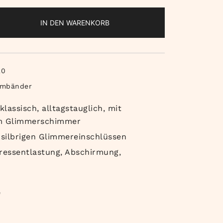
IN DEN WARENKORB
20
rmbänder
lassisch, alltagstauglich, mit
em Glimmerschimmer
it silbrigen Glimmereinschlüssen
tressentlastung, Abschirmung,
e