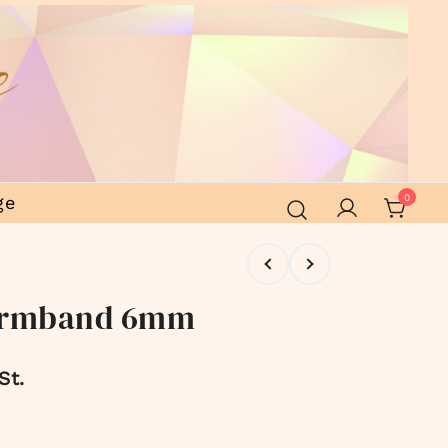
ge
0
 Armband 6mm
St.