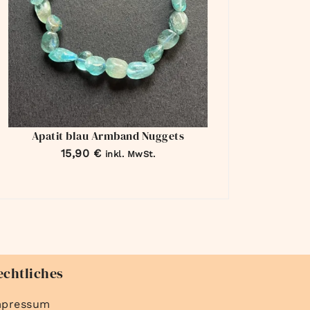
Apatit blau Armband Nuggets
15,90
€
inkl. MwSt.
echtliches
mpressum