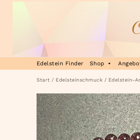
Zum
Inhalt
springen
Heilsteinmagie
Lass dich verzaubern
Edelstein Finder
Shop
Angebot
Start
/
Edelsteinschmuck
/
Edelstein-