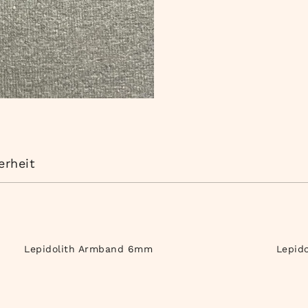
erheit
Lepidolith Armband 6mm
Lepid