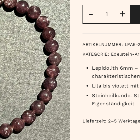
Lepidolith
-
+
Armband
6mm
Menge
ARTIKELNUMMER:
LPA6-
KATEGORIE:
Edelstein-A
Lepidolith 6mm – k
charakteristisch
Lila bis violett m
Steinheilkunde: S
Eigenständigkeit
Lieferzeit:
2–5 Werktag