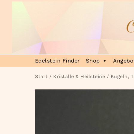
Zum
Inhalt
springen
Heilsteinmagie
Lass dich verzaubern
Edelstein Finder
Shop
Angebot
Start
/
Kristalle & Heilsteine
/
Kugeln, 