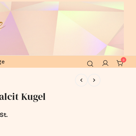
ge
0
lcit Kugel
St.