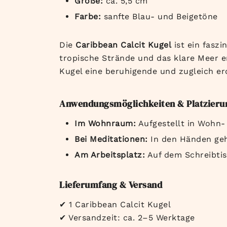
Größe:
ca. 5,5 cm
Farbe:
sanfte Blau- und Beigetöne
Die
Caribbean Calcit Kugel
ist ein faszi
tropische Strände und das klare Meer 
Kugel eine beruhigende und zugleich er
Anwendungsmöglichkeiten & Platzieru
Im Wohnraum:
Aufgestellt in Wohn
Bei Meditationen:
In den Händen geha
Am Arbeitsplatz:
Auf dem Schreibti
Lieferumfang & Versand
✔
1 Caribbean Calcit Kugel
✔
Versandzeit: ca. 2–5 Werktage