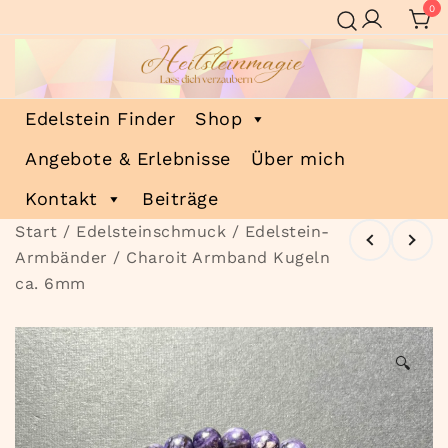
Zum
0
Inhalt
springen
Heilsteinmagie
Lass dich verzaubern
Edelstein Finder
Shop
Angebote & Erlebnisse
Über mich
Kontakt
Beiträge
Start
/
Edelsteinschmuck
/
Edelstein-
Armbänder
/ Charoit Armband Kugeln
ca. 6mm
🔍