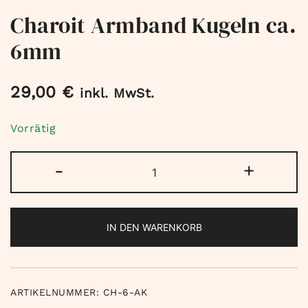
Charoit Armband Kugeln ca.
6mm
29,00
€
inkl. MwSt.
Vorrätig
Charoit
-
+
Armband
Kugeln
ca.
IN DEN WARENKORB
6mm
Menge
ARTIKELNUMMER:
CH-6-AK