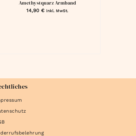
Amethystquarz Armband
14,90
€
inkl. MwSt.
echtliches
mpressum
atenschutz
GB
derrufsbelehrung