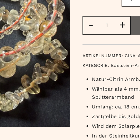
Natur
-
+
Citrin
Armband
Menge
ARTIKELNUMMER:
CINA-
KATEGORIE:
Edelstein-A
Natur-Citrin Armb
Wählbar als 4 mm
Splitterarmband
Umfang: ca. 18 cm,
Zartgelbe bis gol
Wird dem Solarpl
In der Steinheilk