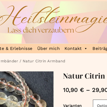
e & Erlebnisse
Über mich
Kontakt
Beiträ
Armbänder
/ Natur Citrin Armband
Natur Citri
🔍
10,90
€
–
29,9
Varianten