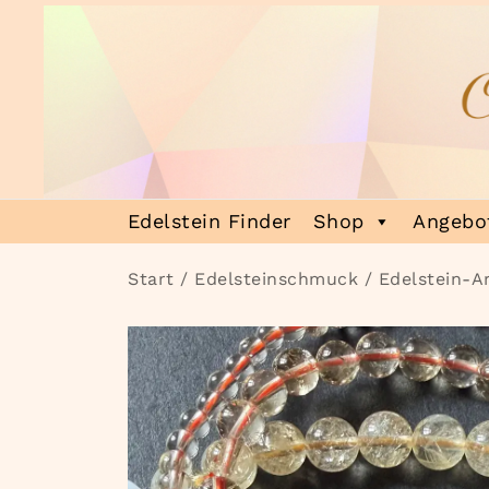
Zum
Inhalt
springen
Heilsteinmagie
Lass dich verzaubern
Edelstein Finder
Shop
Angebot
Start
/
Edelsteinschmuck
/
Edelstein-