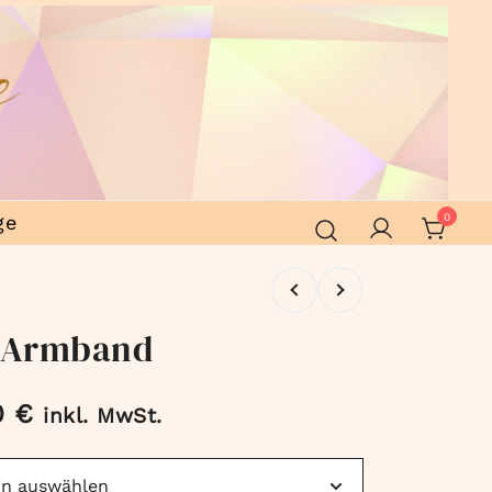
ge
0
n Armband
0
€
inkl. MwSt.