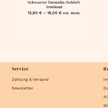
Schwarzer Turmalin (Schörl)
Armband
12,90
€
–
19,00
€
inkl. MwSt.
Service
R
Zahlung & Versand
I
Newsletter
D
A
Wi