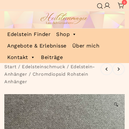
Zum
0
Inhalt
springen
Heilsteinmagie
Lass dich verzaubern
Edelstein Finder
Shop
Angebote & Erlebnisse
Über mich
Kontakt
Beiträge
Start
/
Edelsteinschmuck
/
Edelstein-
Anhänger
/ Chromdiopsid Rohstein
Anhänger
🔍