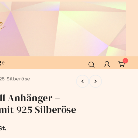
ge
0
25 Silberöse
all Anhänger –
mit 925 Silberöse
St.