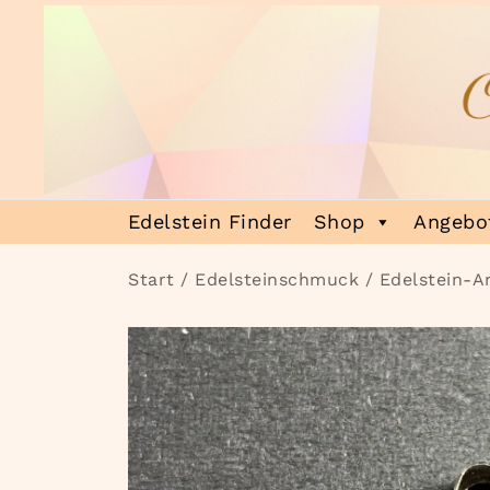
Zum
Inhalt
springen
Heilsteinmagie
Lass dich verzaubern
Edelstein Finder
Shop
Angebot
Start
/
Edelsteinschmuck
/
Edelstein-A