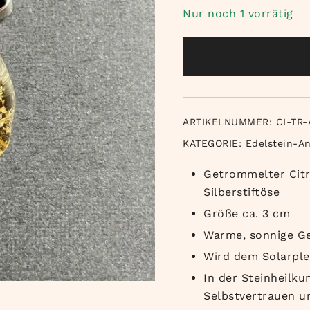
Nur noch 1 vorrätig
ARTIKELNUMMER:
CI-TR-
KATEGORIE:
Edelstein-A
Getrommelter Citr
Silberstiftöse
Größe ca. 3 cm
Warme, sonnige G
Wird dem Solarpl
In der Steinheilk
Selbstvertrauen u