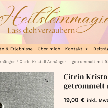
e & Erlebnisse
Über mich
Kontakt
Beiträ
nhänger
/ Citrin Kristall Anhänger – getrommelt mit 9
Citrin Krist
🔍
getrommelt 
19,00
€
inkl. Mw