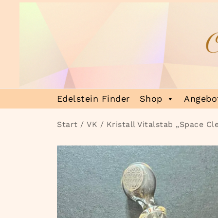
Zum
Inhalt
springen
Heilsteinmagie
Lass dich verzaubern
Edelstein Finder
Shop
Angebot
Start
/
VK
/ Kristall Vitalstab „Space Cl