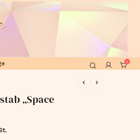
ge
0
alstab „Space
St.