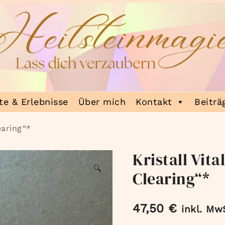
e & Erlebnisse
Über mich
Kontakt
Beiträ
earing“*
Kristall Vit
🔍
Clearing“*
47,50
€
inkl. Mw