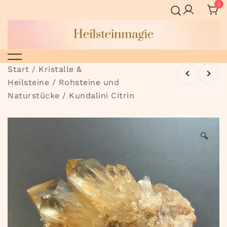
Zum
0
Inhalt
springen
Heilsteinmagie
Start
/
Kristalle &
Heilsteine
/
Rohsteine und
Naturstücke
/ Kundalini Citrin
🔍