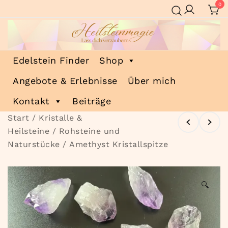
Zum
0
Inhalt
springen
Heilsteinmagie
Lass dich verzaubern
Edelstein Finder
Shop
Angebote & Erlebnisse
Über mich
Kontakt
Beiträge
Start
/
Kristalle &
Heilsteine
/
Rohsteine und
Naturstücke
/ Amethyst Kristallspitze
🔍